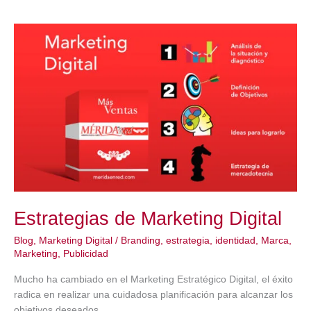
Digital
para
Dentistas:
Aumenta
la
Visibilidad
y
Captación
de
Pacientes
Estrategias de Marketing Digital
Blog
,
Marketing Digital
/
Branding
,
estrategia
,
identidad
,
Marca
,
Marketing
,
Publicidad
Mucho ha cambiado en el Marketing Estratégico Digital, el éxito
radica en realizar una cuidadosa planificación para alcanzar los
objetivos deseados.