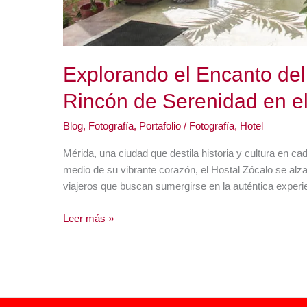
Explorando el Encanto del
Rincón de Serenidad en e
Blog
,
Fotografía
,
Portafolio
/
Fotografía
,
Hotel
Mérida, una ciudad que destila historia y cultura en cad
medio de su vibrante corazón, el Hostal Zócalo se alz
viajeros que buscan sumergirse en la auténtica experi
Explorando
Leer más »
el
Encanto
del
Hostal
Zócalo