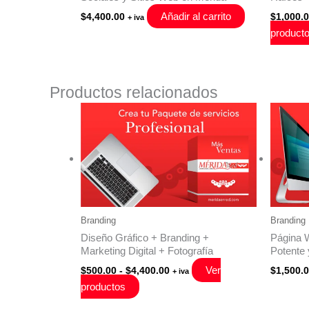
Añadir al carrito
$
4,400.00
$
1,000.
+ iva
product
Productos relacionados
Branding
Branding
Diseño Gráfico + Branding +
Página W
Marketing Digital + Fotografía
Potente 
Rango
Ver
$
500.00
-
$
4,400.00
$
1,500.
+ iva
de
productos
precios:
desde