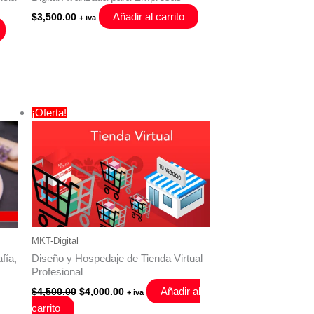
Añadir al carrito
$
3,500.00
+ iva
¡Oferta!
MKT-Digital
Diseño y Hospedaje de Tienda Virtual
fía,
Profesional
El
El
Añadir al
$
4,500.00
$
4,000.00
+ iva
precio
precio
carrito
original
actual