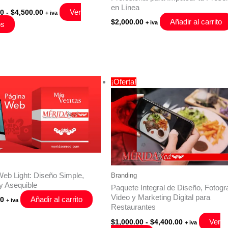
en Línea
Rango
Ver
00
-
$
4,500.00
+ iva
de
Añadir al carrito
$
2,000.00
+ iva
os
precios:
desde
$1,000.00
hasta
$4,500.00
¡Oferta!
eb Light: Diseño Simple,
Branding
y Asequible
Paquete Integral de Diseño, Fotogra
Video y Marketing Digital para
Añadir al carrito
00
+ iva
Restaurantes
Rango
Ver
$
1,000.00
-
$
4,400.00
+ iva