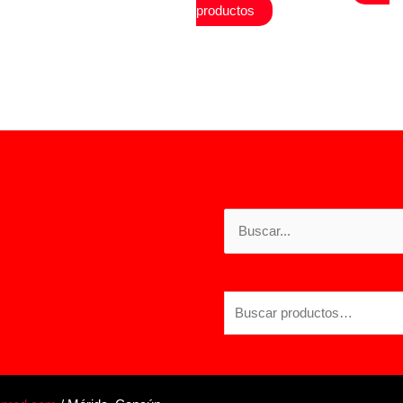
de
productos
precios:
desde
$1,000.00
hasta
$4,400.00
Buscar
por:
Buscar
por: