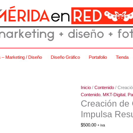
We
que
Imp
Res
can
s – Marketing / Diseño
Diseño Gráfico
Portafolio
Tienda
Inicio
/
Contenido
/ Creaci
Contenido
,
MKT-Digital
,
Pa
Creación de
Impulsa Res
$
500.00
+ iva