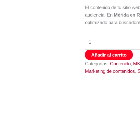
El contenido de tu sitio we
audiencia. En
Mérida en 
optimizado para buscadore
Creación
de
Contenido
Añadir al carrito
Web
Categorías:
Contenido
,
MKT
que
Marketing de contenidos
,
Impulsa
Resultados
cantidad