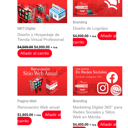
Branding
Diseño de Logotipo
MKT-Digital
Diseño y Hospedaje de
Añadir al
$
4,000.00
+ iva
Tienda Virtual Profesional
carrito
El
El
$
4,500.00
$
4,000.00
+ iva
precio
precio
Añadir al carrito
original
actual
era:
es:
$4,500.00.
$4,000.00.
Pagina Web
Branding
Renovación Web anual
Marketing Digital 360° para
Redes Sociales y Sitios
Añadir al
$
1,900.00
+ iva
Web en Mérida
carrito
Añadir al
$
4,400.00
+ iva