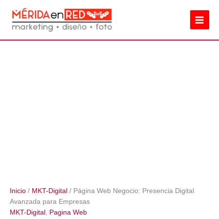
Ir
Presencia
al
Digital
contenido
Avanzada
para
Empresas
cantidad
Inicio
/
MKT-Digital
/ Página Web Negocio: Presencia Digital
Avanzada para Empresas
MKT-Digital
,
Pagina Web