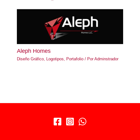
Aleph Homes
Diseño Gráfico
,
Logotipos
,
Portafolio
/ Por
Adminstrador