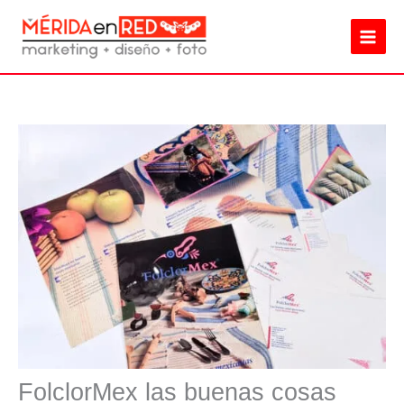
Ir
al
contenido
FolclorMex las buenas cosas