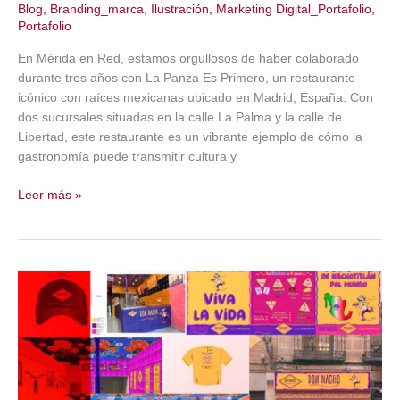
Blog
,
Branding_marca
,
Ilustración
,
Marketing Digital_Portafolio
,
Portafolio
En Mérida en Red, estamos orgullosos de haber colaborado
durante tres años con La Panza Es Primero, un restaurante
icónico con raíces mexicanas ubicado en Madrid, España. Con
dos sucursales situadas en la calle La Palma y la calle de
Libertad, este restaurante es un vibrante ejemplo de cómo la
gastronomía puede transmitir cultura y
Caso
Leer más »
de
Éxito:
La
Panza
Es
Primero,
Madrid,
España