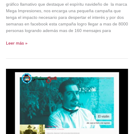
gráfico llamativo que destaque el espíritu navideño de la marca
Mega Impresiones, nos encarga una pequeña campaña que
tenga el impacto necesario para despertar el interés y por dos
semanas en facebook esta campaña logro llegar a mas de 8000
personas logrando además mas de 160 mensajes para
Mega
Leer más »
Impresiones
Campaña
Navidad