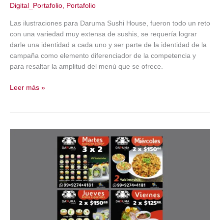
Digital_Portafolio
,
Portafolio
Las ilustraciones para Daruma Sushi House, fueron todo un reto
con una variedad muy extensa de sushis, se requería lograr
darle una identidad a cada uno y ser parte de la identidad de la
campaña como elemento diferenciador de la competencia y
para resaltar la amplitud del menú que se ofrece.
Daruma
Leer más »
Sushi
House
–
Ilustraciones