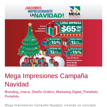
Campaña
Facebook
Mega Impresiones Campaña
Navidad
Branding_marca
,
Diseño Gráfico
,
Marketing Digital_Portafolio
,
Portafolio
Mega Impresiones Campaña Navidad, creando un concepto