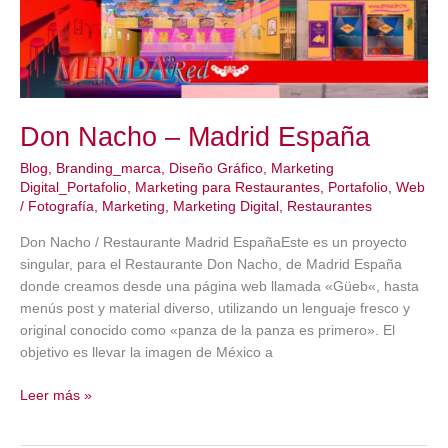
Don Nacho – Madrid España
Blog
,
Branding_marca
,
Diseño Gráfico
,
Marketing
Digital_Portafolio
,
Marketing para Restaurantes
,
Portafolio
,
Web
/
Fotografía
,
Marketing
,
Marketing Digital
,
Restaurantes
Don Nacho / Restaurante Madrid EspañaEste es un proyecto
singular, para el Restaurante Don Nacho, de Madrid España
donde creamos desde una página web llamada «Güeb«, hasta
menús post y material diverso, utilizando un lenguaje fresco y
original conocido como «panza de la panza es primero». El
objetivo es llevar la imagen de México a
Don
Leer más »
Nacho
–