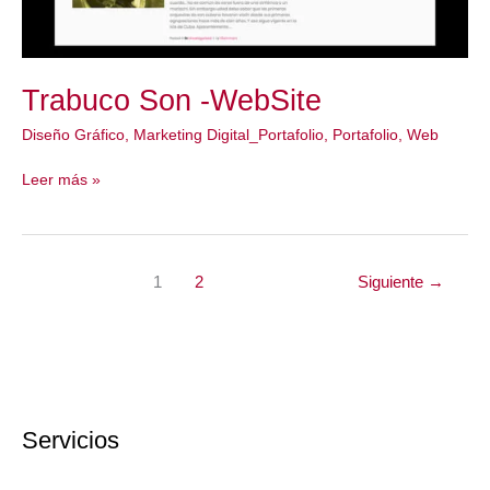
Trabuco Son -WebSite
Diseño Gráfico
,
Marketing Digital_Portafolio
,
Portafolio
,
Web
Trabuco
Leer más »
Son
-
WebSite
1
2
Siguiente
→
Servicios