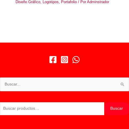
Diseño Gráfico
,
Logotipos
,
Portafolio
/ Por
Adminstrador
Buscar
por:
Buscar
Buscar
por: