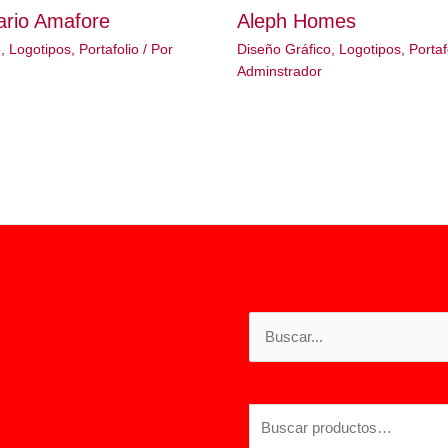
ario Amafore
Aleph Homes
o
,
Logotipos
,
Portafolio
/ Por
Diseño Gráfico
,
Logotipos
,
Portaf
Adminstrador
Buscar
por:
Buscar
por: