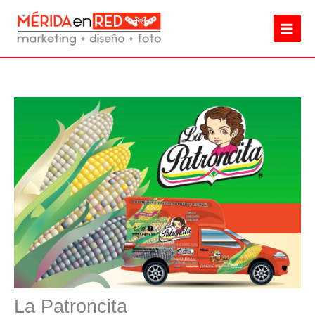
Ir
al
contenido
La Patroncita