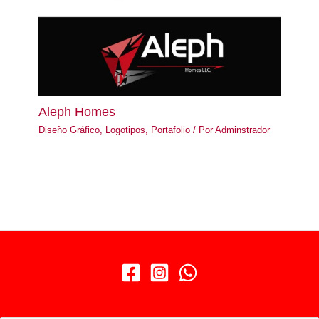
Aleph Homes
Diseño Gráfico
,
Logotipos
,
Portafolio
/ Por
Adminstrador