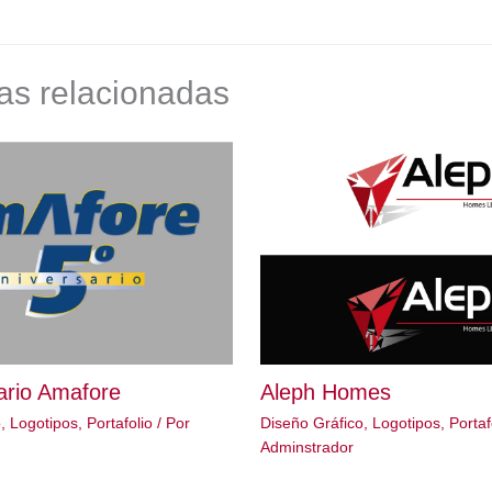
as relacionadas
ario Amafore
Aleph Homes
o
,
Logotipos
,
Portafolio
/ Por
Diseño Gráfico
,
Logotipos
,
Portaf
Adminstrador