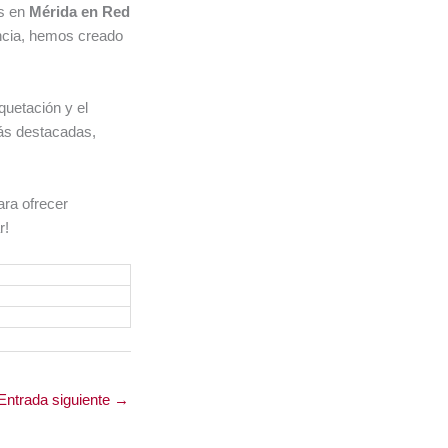
os en
Mérida en Red
ncia, hemos creado
quetación y el
ás destacadas,
ara ofrecer
r!
Entrada siguiente
→