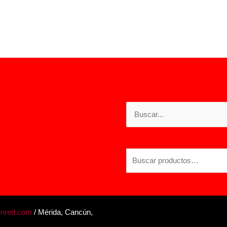
Buscar
por:
Buscar
por:
enred.com
/ Mérida, Cancún,