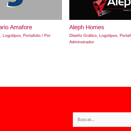
ario Amafore
Aleph Homes
o
,
Logotipos
,
Portafolio
/ Por
Diseño Gráfico
,
Logotipos
,
Portaf
Adminstrador
Buscar
por: