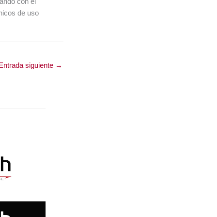
ando con el
ónicos de uso
Entrada siguiente
→