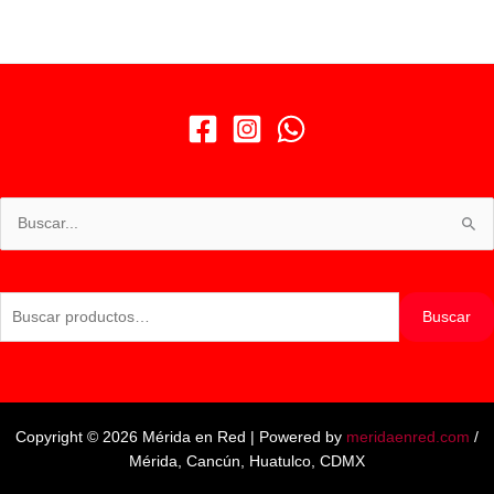
Buscar
por:
Buscar
Buscar
por:
Copyright © 2026 Mérida en Red | Powered by
meridaenred.com
/
Mérida, Cancún, Huatulco, CDMX