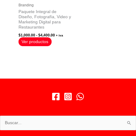
Branding
Paquete Integral de
Diseño, Fotografía, Video y
Marketing Digital para
Restaurantes
Rango
$
1,000.00
-
$
4,400.00
+ iva
de
Ver productos
precios:
desde
$1,000.00
hasta
$4,400.00
Buscar
por: