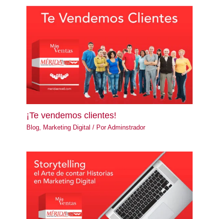
¡Te vendemos clientes!
Blog
,
Marketing Digital
/ Por
Adminstrador