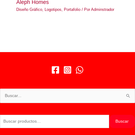
Aleph Homes
Diseño Gráfico
,
Logotipos
,
Portafolio
/ Por
Adminstrador
Buscar
por:
Buscar
Buscar
por: